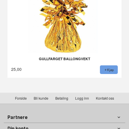
GULLFARGET BALLONGVEKT
25,00
Kjøp
Forside
Bli kunde
Betaling
Logg inn
Kontakt oss
Partnere
Din konto