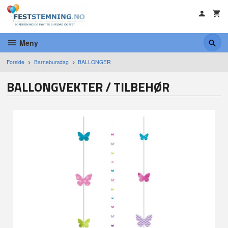
Gå
til
innholdet
Meny
Forside
Barnebursdag
BALLONGER
BALLONGVEKTER / TILBEHØR