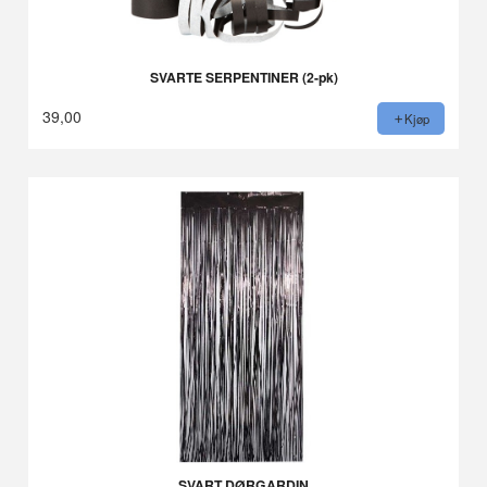
SVARTE SERPENTINER (2-pk)
39,00
Kjøp
SVART DØRGARDIN