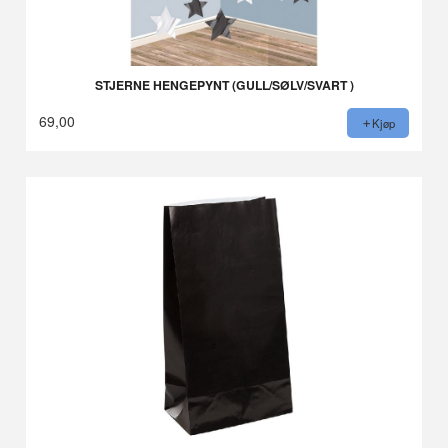
STJERNE HENGEPYNT (GULL/SØLV/SVART )
69,00
Kjøp