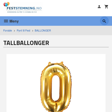
Gå
til
innholdet
Meny
Forside
Pynt til Fest
BALLONGER
TALLBALLONGER