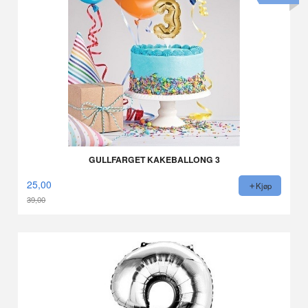
GULLFARGET KAKEBALLONG 3
25,00
Kjøp
39,00
Rabatt