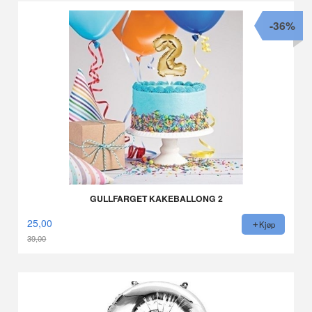
-36%
GULLFARGET KAKEBALLONG 2
25,00
Kjøp
39,00
Rabatt