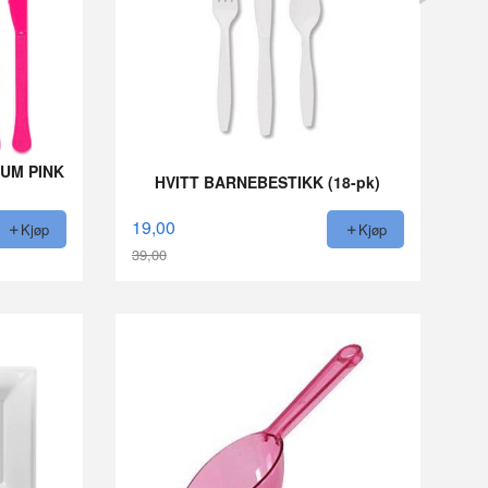
UM PINK
HVITT BARNEBESTIKK (18-pk)
19,00
Kjøp
Kjøp
39,00
Rabatt