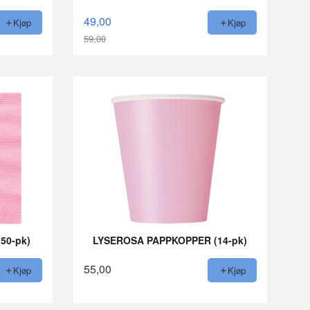
49,00
Kjøp
Kjøp
59,00
Rabatt
50-pk)
LYSEROSA PAPPKOPPER (14-pk)
55,00
Kjøp
Kjøp