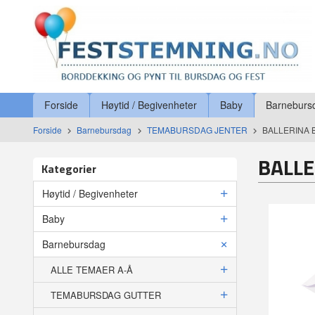
Gå
Lukk
til
innholdet
Produkter
Forside
Høytid / Begivenheter
Baby
Barneburs
Forside
Barnebursdag
TEMABURSDAG JENTER
BALLERINA
BALL
Kategorier
Høytid / Begivenheter
Baby
Barnebursdag
ALLE TEMAER A-Å
TEMABURSDAG GUTTER