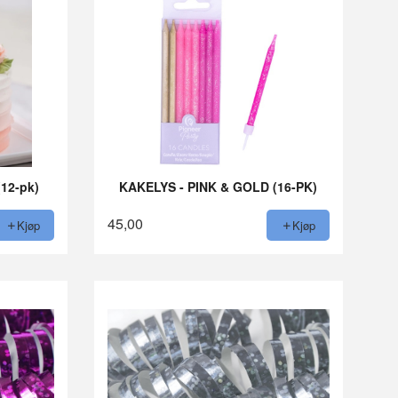
12-pk)
KAKELYS - PINK & GOLD (16-PK)
45,00
Kjøp
Kjøp