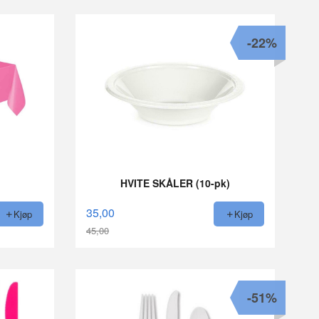
-22%
HVITE SKÅLER (10-pk)
35,00
Kjøp
Kjøp
45,00
Rabatt
-51%