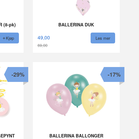
 (8-pk)
BALLERINA DUK
49,00
Kjøp
Les mer
69,00
Rabatt
-29%
-17%
GEPYNT
BALLERINA BALLONGER