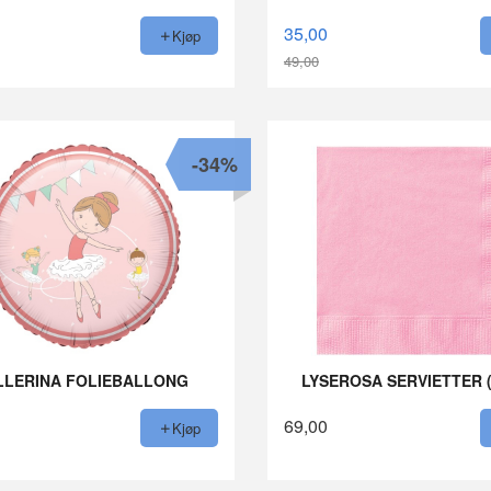
35,00
Kjøp
49,00
Rabatt
-34%
LLERINA FOLIEBALLONG
LYSEROSA SERVIETTER (
69,00
Kjøp