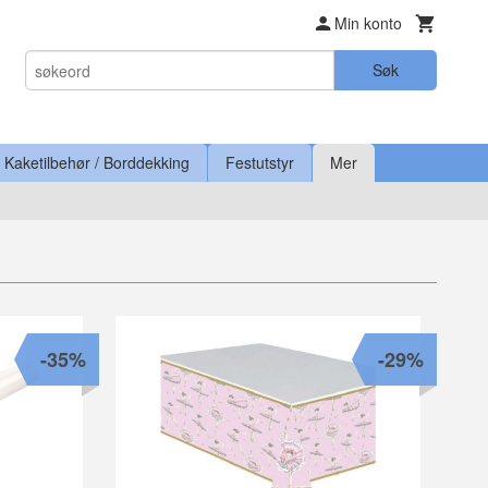
Min konto
Søk
Kaketilbehør / Borddekking
Festutstyr
Mer
-35%
-29%