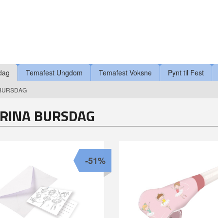
dag
Temafest Ungdom
Temafest Voksne
Pynt til Fest
 BURSDAG
ERINA BURSDAG
-51%