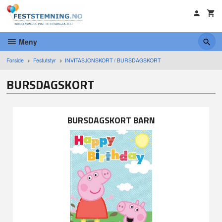
Gå
til
innholdet
Meny
Forside
Festutstyr
INVITASJONSKORT / BURSDAGSKORT
BURSDAGSKORT
BURSDAGSKORT BARN