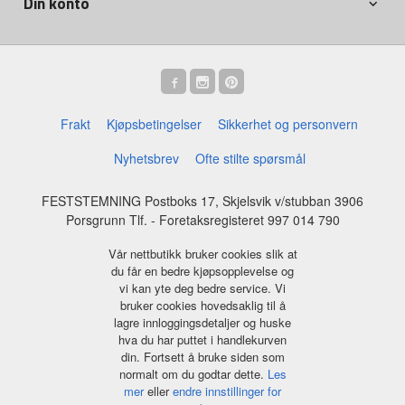
Din konto
Frakt
Kjøpsbetingelser
Sikkerhet og personvern
Nyhetsbrev
Ofte stilte spørsmål
FESTSTEMNING Postboks 17, Skjelsvik v/stubban 3906
Porsgrunn Tlf.
- Foretaksregisteret 997 014 790
Vår nettbutikk bruker cookies slik at
du får en bedre kjøpsopplevelse og
vi kan yte deg bedre service. Vi
bruker cookies hovedsaklig til å
lagre innloggingsdetaljer og huske
hva du har puttet i handlekurven
din. Fortsett å bruke siden som
normalt om du godtar dette.
Les
mer
eller
endre innstillinger for