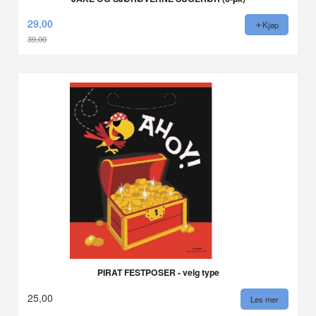
29,00
Kjøp
39,00
Rabatt
PIRAT FESTPOSER - velg type
25,00
Les mer