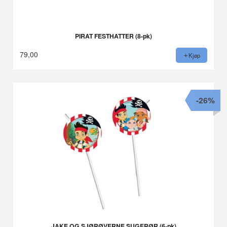
PIRAT FESTHATTER (8-pk)
79,00
Kjøp
-26%
JAKE OG SJØRØVERNE SUGERØR (6-pk)