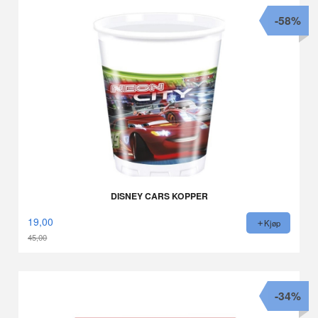
-58%
DISNEY CARS KOPPER
19,00
Kjøp
45,00
Rabatt
-34%