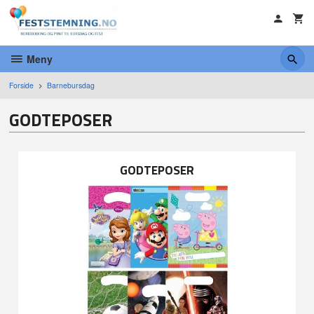
Gå
til
innholdet
Meny
Forside
Barnebursdag
GODTEPOSER
GODTEPOSER