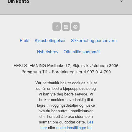
Din konto
Frakt
Kjøpsbetingelser
Sikkerhet og personvern
Nyhetsbrev
Ofte stilte spørsmål
FESTSTEMNING Postboks 17, Skjelsvik v/stubban 3906
Porsgrunn Tlf.
- Foretaksregisteret 997 014 790
Vår nettbutikk bruker cookies slik at
du får en bedre kjøpsopplevelse og
vi kan yte deg bedre service. Vi
bruker cookies hovedsaklig til å
lagre innloggingsdetaljer og huske
hva du har puttet i handlekurven
din. Fortsett å bruke siden som
normalt om du godtar dette.
Les
mer
eller
endre innstillinger for