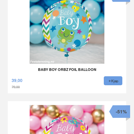
BABY BOY ORBZ FOIL BALLOON
39,00
Kjøp
79,00
Rabatt
-51%