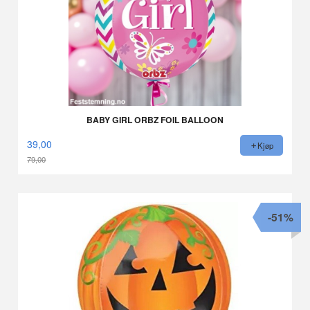
BABY GIRL ORBZ FOIL BALLOON
39,00
Kjøp
79,00
Rabatt
-51%