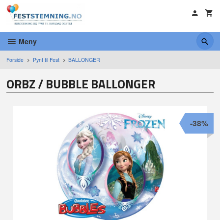
Gå
til
innholdet
Meny
Forside
Pynt til Fest
BALLONGER
ORBZ / BUBBLE BALLONGER
-38%