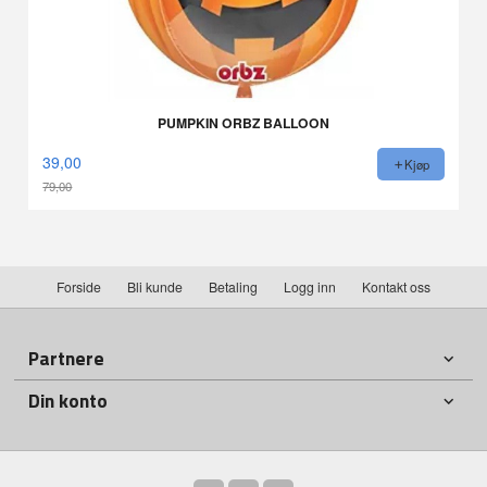
PUMPKIN ORBZ BALLOON
39,00
Kjøp
79,00
Rabatt
Forside
Bli kunde
Betaling
Logg inn
Kontakt oss
Partnere
Din konto