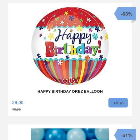
-63%
HAPPY BIRTHDAY ORBZ BALLOON
29,00
Kjøp
79,00
Rabatt
-51%