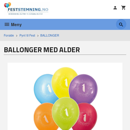
Gå
til
innholdet
Meny
Forside
Pynt til Fest
BALLONGER
BALLONGER MED ALDER