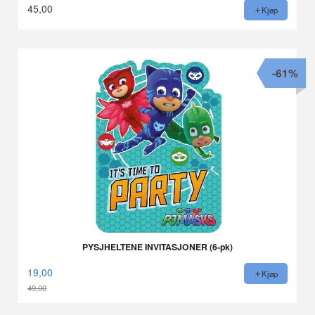
45,00
Kjøp
-61%
PYSJHELTENE INVITASJONER (6-pk)
19,00
Kjøp
49,00
Rabatt