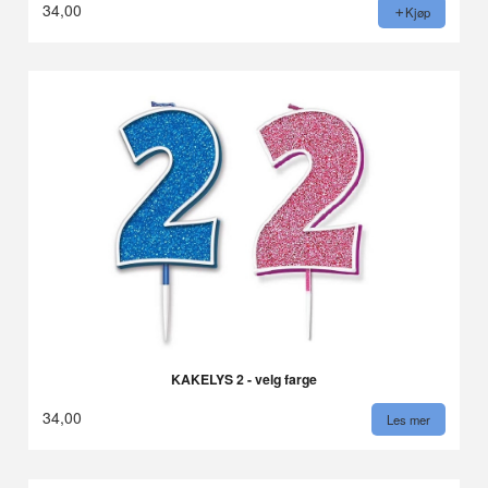
34,00
Kjøp
KAKELYS 2 - velg farge
34,00
Les mer