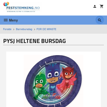
Gå
til
innholdet
Meny
Forside
Barnebursdag
FOR DE MINSTE
PYSJ HELTENE BURSDAG