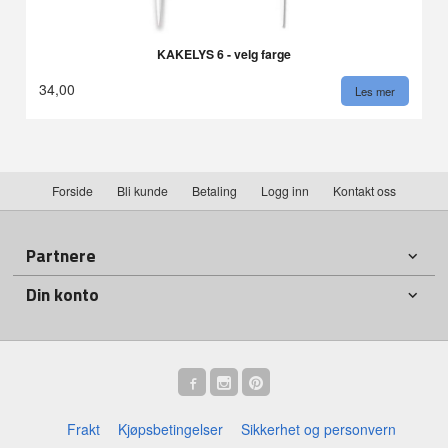
KAKELYS 6 - velg farge
34,00
Les mer
Forside
Bli kunde
Betaling
Logg inn
Kontakt oss
Partnere
Din konto
Frakt
Kjøpsbetingelser
Sikkerhet og personvern