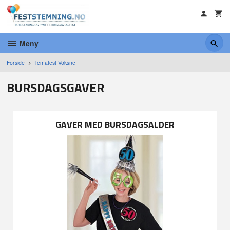
Gå
til
innholdet
Meny
Forside
Temafest Voksne
BURSDAGSGAVER
GAVER MED BURSDAGSALDER