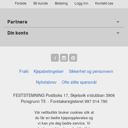
Forside
Bli kunde
Betaling
Logg inn
Kontakt oss
Partnere
Din konto
Frakt
Kjøpsbetingelser
Sikkerhet og personvern
Nyhetsbrev
Ofte stilte spørsmål
FESTSTEMNING Postboks 17, Skjelsvik v/stubban 3906
Porsgrunn Tlf.
- Foretaksregisteret 997 014 790
Vår nettbutikk bruker cookies slik at
du får en bedre kjøpsopplevelse og
vi kan yte deg bedre service. Vi