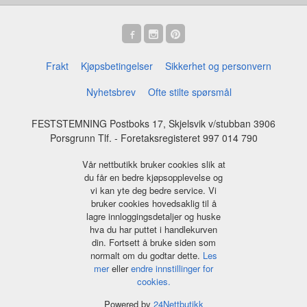
Frakt
Kjøpsbetingelser
Sikkerhet og personvern
Nyhetsbrev
Ofte stilte spørsmål
FESTSTEMNING Postboks 17, Skjelsvik v/stubban 3906
Porsgrunn Tlf.
- Foretaksregisteret 997 014 790
Vår nettbutikk bruker cookies slik at
du får en bedre kjøpsopplevelse og
vi kan yte deg bedre service. Vi
bruker cookies hovedsaklig til å
lagre innloggingsdetaljer og huske
hva du har puttet i handlekurven
din. Fortsett å bruke siden som
normalt om du godtar dette.
Les
mer
eller
endre innstillinger for
cookies.
Powered by
24Nettbutikk