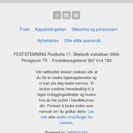
Frakt
Kjøpsbetingelser
Sikkerhet og personvern
Nyhetsbrev
Ofte stilte spørsmål
FESTSTEMNING Postboks 17, Skjelsvik v/stubban 3906
Porsgrunn Tlf.
- Foretaksregisteret 997 014 790
Vår nettbutikk bruker cookies slik at
du får en bedre kjøpsopplevelse og
vi kan yte deg bedre service. Vi
bruker cookies hovedsaklig til å
lagre innloggingsdetaljer og huske
hva du har puttet i handlekurven
din. Fortsett å bruke siden som
normalt om du godtar dette.
Les
mer
eller
endre innstillinger for
cookies.
Powered by
24Nettbutikk