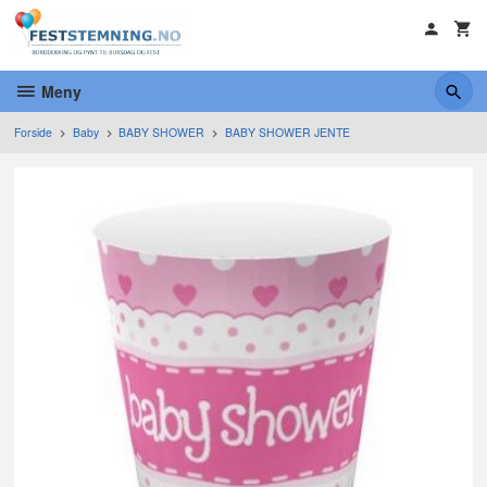
Gå
til
innholdet
Meny
Forside
Baby
BABY SHOWER
BABY SHOWER JENTE