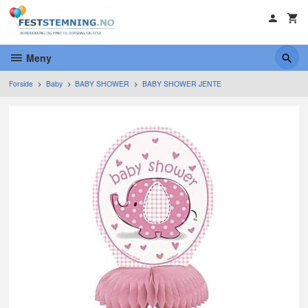
Gå
til
innholdet
Meny
Forside
Baby
BABY SHOWER
BABY SHOWER JENTE