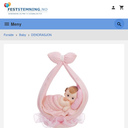
Gå
til
innholdet
Meny
Forside
Baby
DEKORASJON