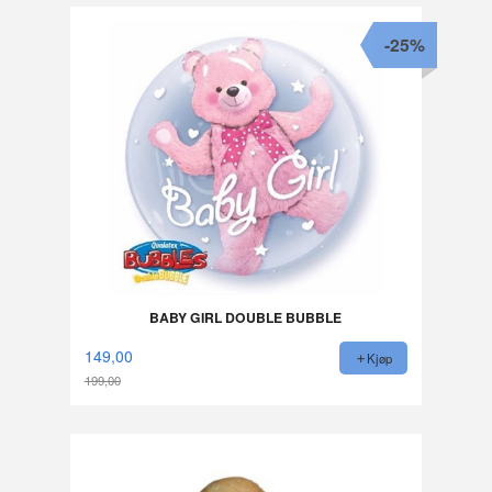
-25%
BABY GIRL DOUBLE BUBBLE
149,00
Kjøp
199,00
Rabatt