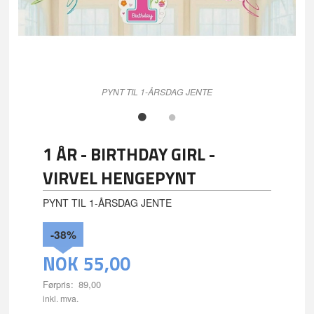
PYNT TIL 1-ÅRSDAG JENTE
1 ÅR - BIRTHDAY GIRL -
VIRVEL HENGEPYNT
PYNT TIL 1-ÅRSDAG JENTE
-38%
NOK
55,00
Førpris:
89,00
Rabatt
inkl. mva.