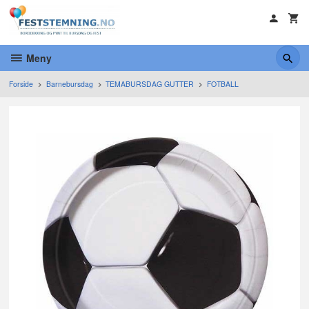
Gå
til
innholdet
Meny
Forside
Barnebursdag
TEMABURSDAG GUTTER
FOTBALL