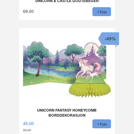
UNICORN & CASTLE GODTEBEGER
69,00
Kjøp
-49%
UNICORN FANTASY HONEYCOMB
BORDDEKORASJON
45,00
Kjøp
89,00