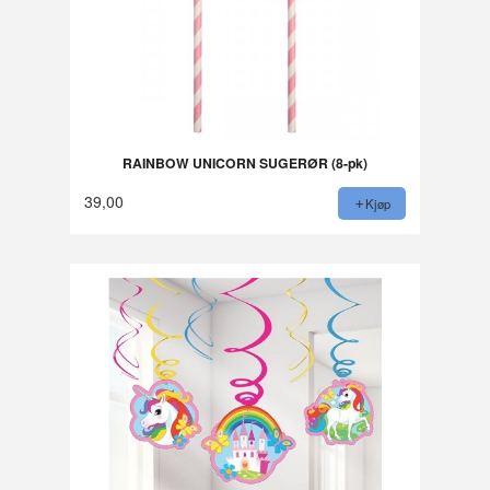
RAINBOW UNICORN SUGERØR (8-pk)
39,00
Kjøp