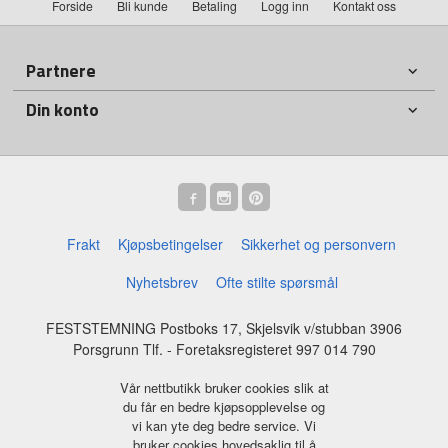
Forside
Bli kunde
Betaling
Logg inn
Kontakt oss
Partnere
Din konto
Frakt
Kjøpsbetingelser
Sikkerhet og personvern
Nyhetsbrev
Ofte stilte spørsmål
FESTSTEMNING Postboks 17, Skjelsvik v/stubban 3906
Porsgrunn Tlf.
- Foretaksregisteret 997 014 790
Vår nettbutikk bruker cookies slik at
du får en bedre kjøpsopplevelse og
vi kan yte deg bedre service. Vi
bruker cookies hovedsaklig til å