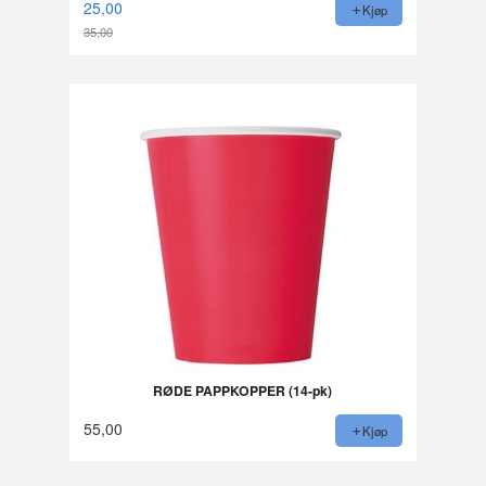
25,00
Kjøp
35,00
Rabatt
RØDE PAPPKOPPER (14-pk)
55,00
Kjøp