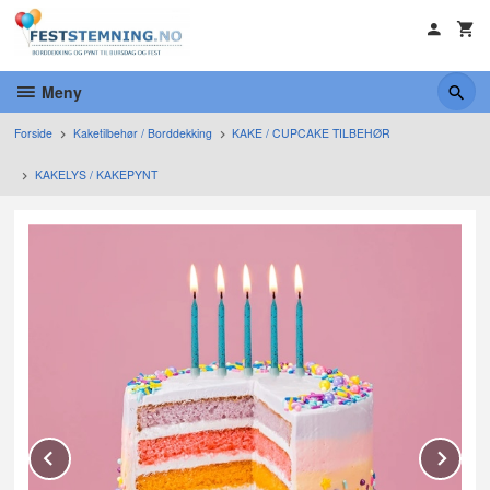
Gå
til
innholdet
Meny
Forside
Kaketilbehør / Borddekking
KAKE / CUPCAKE TILBEHØR
KAKELYS / KAKEPYNT
Prev
Ne