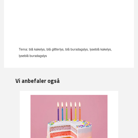
Tema: blå kakelys, blå glitterlys, blå bursdagslys, lyseblå kakelys,
lyseblå bursdagslys
Vi anbefaler også