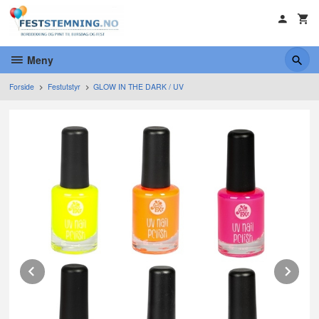
Gå
til
innholdet
Meny
Forside
Festutstyr
GLOW IN THE DARK / UV
Prev
Ne