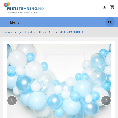
Gå
til
innholdet
Meny
Forside
Pynt til Fest
BALLONGER
BALLONGPAKKER
Prev
Ne