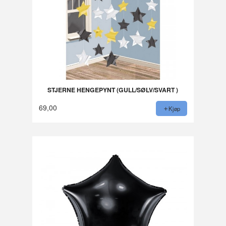
STJERNE HENGEPYNT (GULL/SØLV/SVART )
69,00
Kjøp