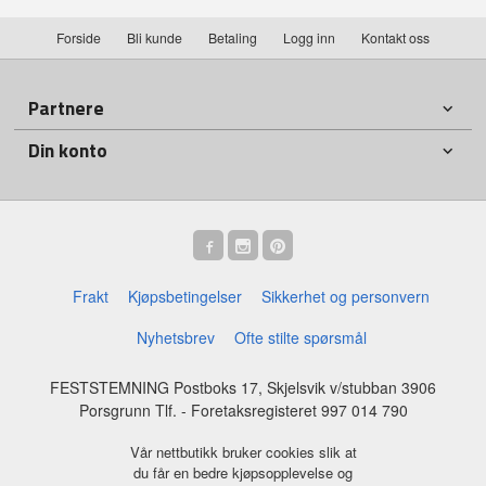
Forside
Bli kunde
Betaling
Logg inn
Kontakt oss
Partnere
Din konto
Frakt
Kjøpsbetingelser
Sikkerhet og personvern
Nyhetsbrev
Ofte stilte spørsmål
FESTSTEMNING Postboks 17, Skjelsvik v/stubban 3906
Porsgrunn Tlf.
- Foretaksregisteret 997 014 790
Vår nettbutikk bruker cookies slik at
du får en bedre kjøpsopplevelse og