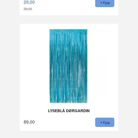
29,00
Kjøp
39,00
Rabatt
LYSEBLÅ DØRGARDIN
89,00
Kjøp