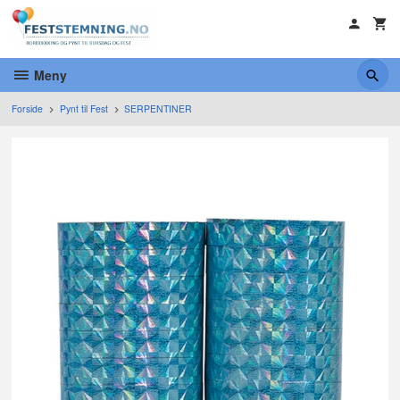
Gå
til
innholdet
Meny
Forside
Pynt til Fest
SERPENTINER