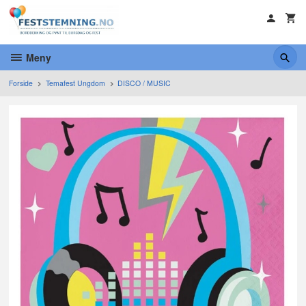
Gå
til
innholdet
Meny
Forside
Temafest Ungdom
DISCO / MUSIC