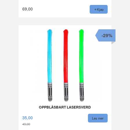
69,00
Kjøp
-29%
OPPBLÅSBART LASERSVERD
35,00
Les mer
49,00
Rabatt