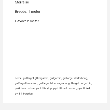
Størrelse
Bredde: 1 meter
Høyde: 2 meter
Tema: gullfarget glittergardin, gullgardin, gullfarget dørforheng,
gullfarget
backdrop, gullfarget bildebakgrunn,
gullfarget dørgardin,
gold door curtain, pynt til bryllup, pynt til konfirmasjon, pynt til fest,
pynt til bursdag