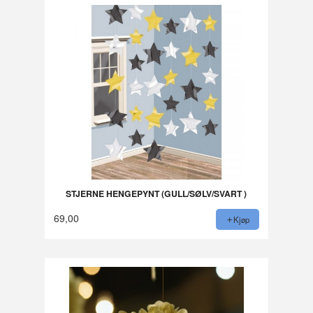
STJERNE HENGEPYNT (GULL/SØLV/SVART )
69,00
Kjøp