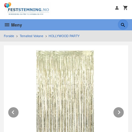
Gå
til
innholdet
Meny
Forside
Temafest Voksne
HOLLYWOOD PARTY
Prev
Ne