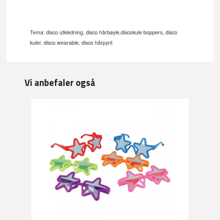
Tema: disco utkledning, disco hårbøyle,discokule boppers, disco
kuler, disco wearable, disco hårpynt
Vi anbefaler også