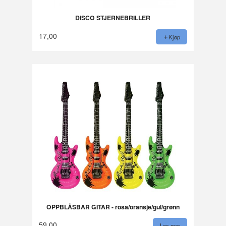
DISCO STJERNEBRILLER
17,00
Kjøp
OPPBLÅSBAR GITAR - rosa/oransje/gul/grønn
59,00
Les mer