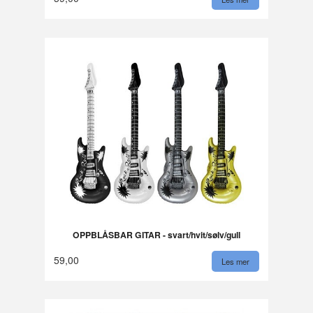
OPPBLÅSBAR GITAR - svart/hvit/sølv/gull
59,00
Les mer