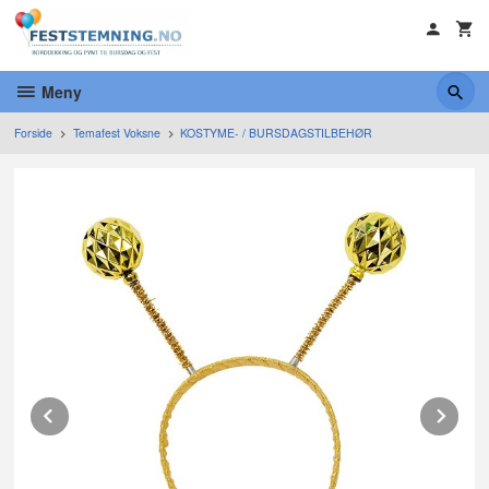
Gå
til
innholdet
Meny
Forside
Temafest Voksne
KOSTYME- / BURSDAGSTILBEHØR
Prev
Ne