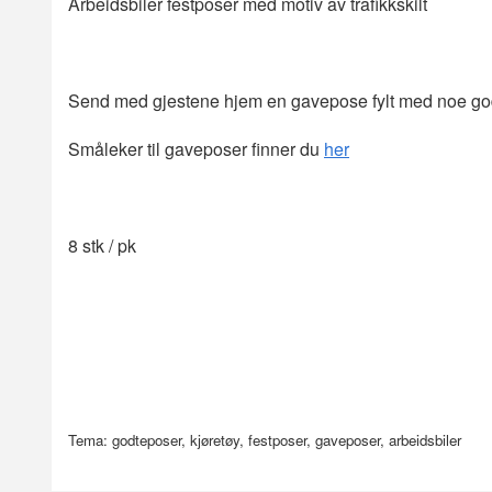
Arbeidsbiler festposer med motiv av trafikkskilt
Send med gjestene hjem en gavepose fylt med noe godt 
Småleker til gaveposer finner du
her
8 stk / pk
Tema: godteposer, kjøretøy, festposer, gaveposer, arbeidsbiler