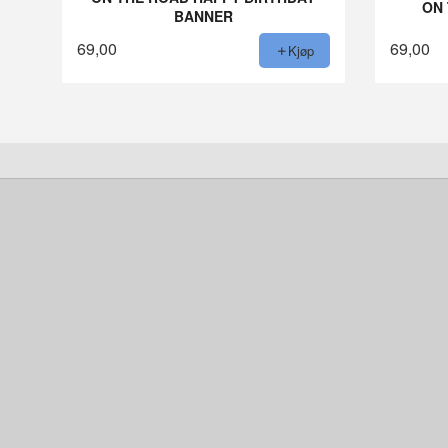
ON
BANNER
69,00
69,00
Kjøp