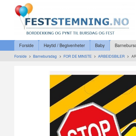
Gå
Lukk
til
innholdet
Produkter
Forside
Høytid / Begivenheter
Baby
Barneburs
Forside
Barnebursdag
FOR DE MINSTE
ARBEIDSBILER
AR