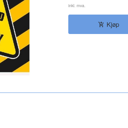
inkl. mva.
Kjøp