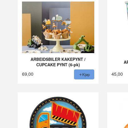
ARBEIDSBILER KAKEPYNT /
A
CUPCAKE PYNT (6-pk)
69,00
45,00
Kjøp