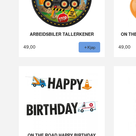
ARBEIDSBILER TALLERKENER
ON TH
49,00
49,00
Kjøp
ON THE ROAD HAPPY BIRTHDAY