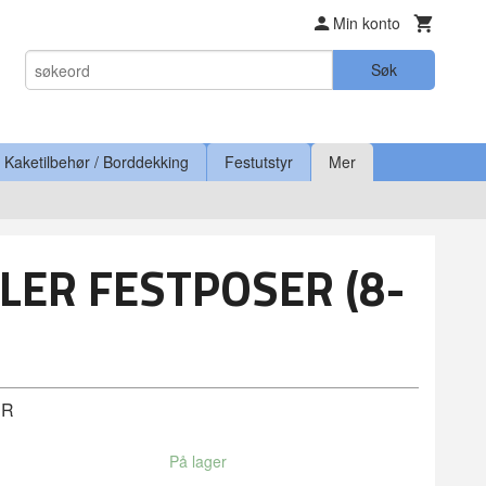
Min konto
Søk
Kaketilbehør / Borddekking
Festutstyr
Mer
LER FESTPOSER (8-
ER
På lager