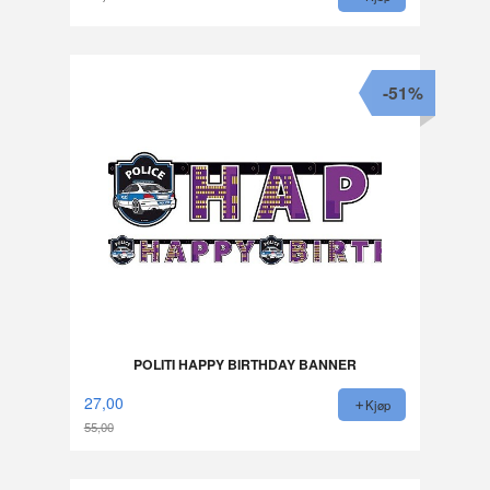
-51%
POLITI HAPPY BIRTHDAY BANNER
27,00
Kjøp
55,00
Rabatt