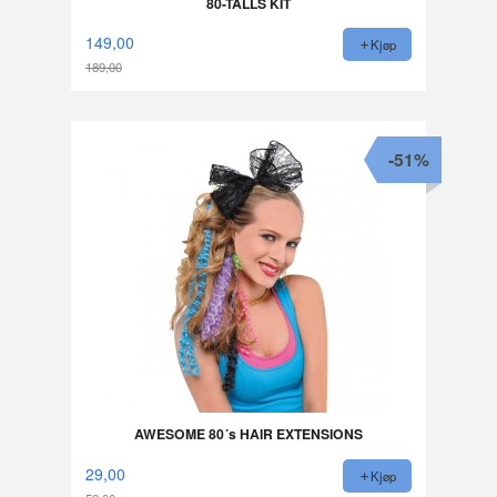
80-TALLS KIT
149,00
Kjøp
189,00
Rabatt
-51%
AWESOME 80´s HAIR EXTENSIONS
29,00
Kjøp