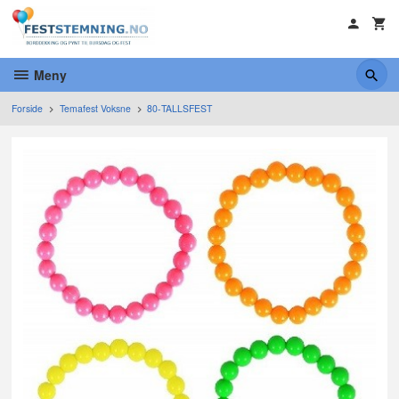
Gå
til
innholdet
Meny
Forside
Temafest Voksne
80-TALLSFEST