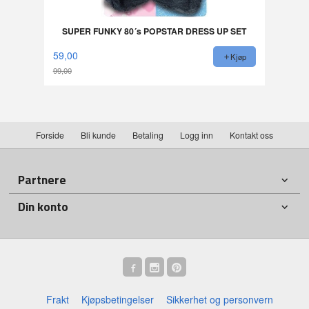
SUPER FUNKY 80´s POPSTAR DRESS UP SET
59,00
Kjøp
99,00
Rabatt
Forside
Bli kunde
Betaling
Logg inn
Kontakt oss
Partnere
Din konto
Frakt
Kjøpsbetingelser
Sikkerhet og personvern