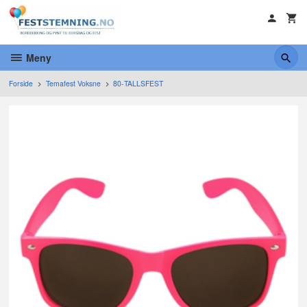
Gå
til
innholdet
Meny
Forside
Temafest Voksne
80-TALLSFEST