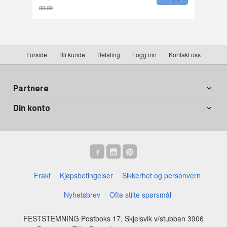
99,00
Rabatt
Forside
Bli kunde
Betaling
Logg inn
Kontakt oss
Partnere
Din konto
Frakt
Kjøpsbetingelser
Sikkerhet og personvern
Nyhetsbrev
Ofte stilte spørsmål
FESTSTEMNING Postboks 17, Skjelsvik v/stubban 3906