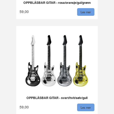
OPPBLÅSBAR GITAR - rosa/oransje/gul/grønn
59,00
Les mer
OPPBLÅSBAR GITAR - svart/hvit/sølv/gull
59,00
Les mer