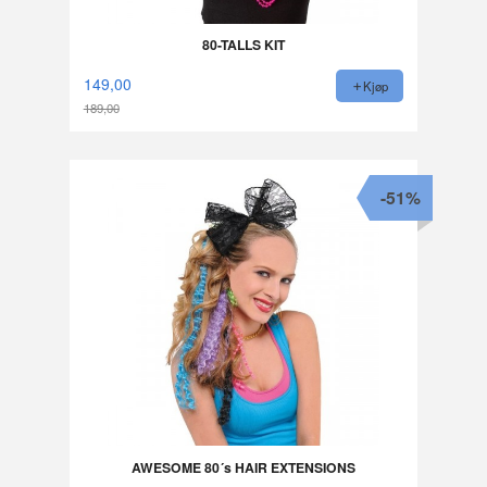
80-TALLS KIT
149,00
Kjøp
189,00
Rabatt
-51%
AWESOME 80´s HAIR EXTENSIONS