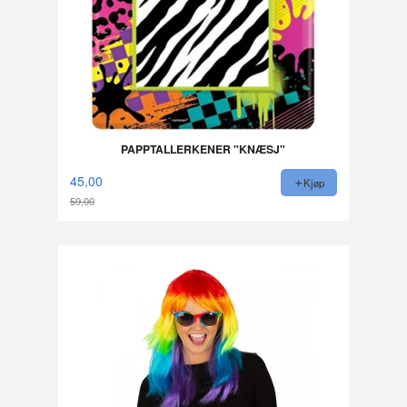
PAPPTALLERKENER "KNÆSJ"
45,00
Kjøp
59,00
Rabatt